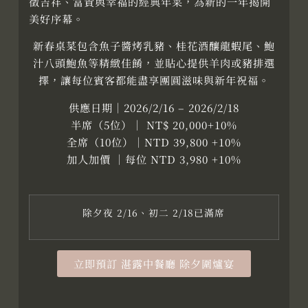
徵吉祥、富貴與幸福的經典年菜，為新的一年揭開
美好序幕。
新春桌菜包含魚子醬烤乳豬、桂花酒釀龍蝦尾、鮑
汁八頭鮑魚等精緻佳餚，並貼心提供羊肉或豬排選
擇，讓每位賓客都能盡享團圓滋味與新年祝福。
供應日期｜2026/2/16 – 2026/2/18
半席（5位）｜ NT$ 20,000+10%
全席（10位）｜NTD 39,800 +10%
加人加價 ｜每位 NTD 3,980 +10%
除夕夜 2/16、初二 2/18已滿席
立即預訂 湛露中餐廳 除夕圍爐宴