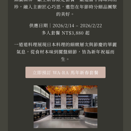
珍，融入主廚匠心巧思，邀您在年節時分細品團聚
的美好。
供應日期｜2026/2/14 – 2026/2/22
多人套餐 NT$3,880 起
一道道料理展現日本料理的細緻層次與節慶的華麗
氣息，從食材本味到擺盤細節，皆為新年祝福而
生。
立即預訂 WA-RA 馬年新春套餐