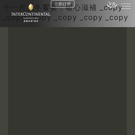
立即订房
十一月立冬饗宴，暖心滋補 _copy
_copy _copy _copy _copy _copy