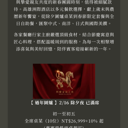
與摯愛親友共度的新春團圓時刻，值得被細膩款
待。高雄洲際酒店以多元餐飲選擇，獻上歲末與農
曆新年饗宴，從除夕圍爐桌菜到春節限定套餐與全
日自助餐，匯聚中式、南洋、日式與國際美饌。
各家餐廳行家主廚嚴選頂級食材，結合節慶寓意與
匠心料理，搭配溫暖周到的服務，為每一次相聚增
添喜氣與美好回憶，陪伴賓客迎接嶄新的一年。
【 過年圍爐 】2/16 除夕夜 已滿席
初一至初五
全席桌菜（10位）NT$26,999+10% 起
(專案最低兩桌起訂)