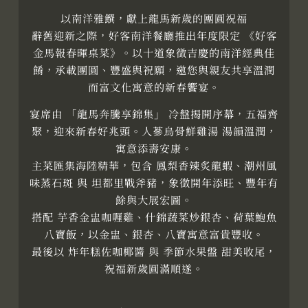
以南洋雅饌，獻上龍馬新歲的團圓祝福
辭舊迎新之際，好客南洋餐廳推出年度限定 《好客
金馬報春暉桌菜》。以十道象徵吉慶的南洋經典佳
餚，承載團圓、豐盛與祝願，邀您與親友共享溫潤
而富文化寓意的新春饗宴。
宴席由 「龍馬奔騰享錦集」 冷盤揭開序幕，五福齊
聚，迎來新春好兆頭。人蔘烏骨鮮雞湯 湯韻溫潤，
寓意添壽安康。
主菜匯集海陸精華，包含 鳳梨香辣炙龍蝦、潮州風
味蒸石斑 與 坦都里戰斧豬，象徵開年添旺、豐年有
餘與大展宏圖。
搭配 芋香金盅咖喱雞、什錦蔬菜炒銀杏、荷葉鮑魚
八寶飯，以金盅、銀杏、八寶寓意富貴豐收。
最後以 炸年糕佐咖椰醬 與 季節水果盤 甜美收尾，
祝福新歲圓滿順遂。