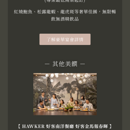
紅燒鮑魚、松露龍蝦、龍虎斑等奢華佳餚，無限暢
飲無酒精飲品
了解豪華宴會詳情
－ 其他美饌 －
【
HAWKER 好客南洋餐廳
好客金馬報春暉 】