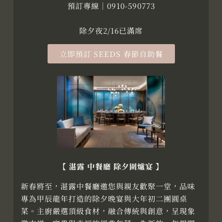
預訂專線｜0910-590773
除夕夜2/16已滿席
立即預訂 SEEDS 春節自助餐
【 湛露 中餐廳 除夕圍爐宴 】
新春將至，湛露中餐廳邀您與親友歡聚一堂，品味
專為甲辰龍年打造的除夕晚宴與大年初二團圓桌
菜。主廚嚴選頂級食材，融合傳統與創意，呈現象