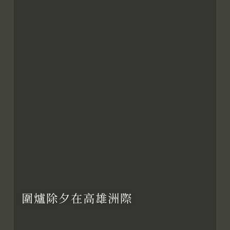
圍爐除夕在高雄洲際