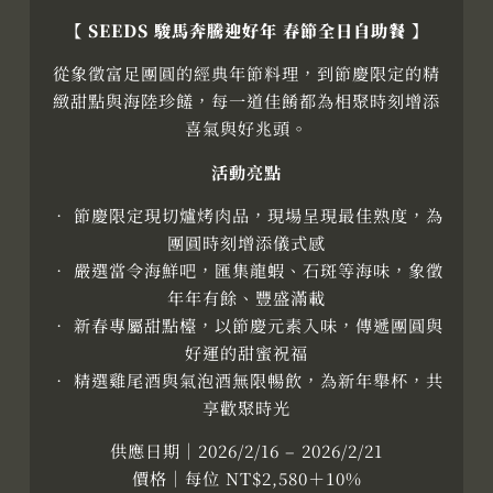
【
SEEDS 駿馬奔騰迎好年 春節全日自助餐
】
從象徵富足團圓的經典年節料理，到節慶限定的精
緻甜點與海陸珍饈，每一道佳餚都為相聚時刻增添
喜氣與好兆頭。
活動亮點
• 節慶限定現切爐烤肉品，現場呈現最佳熟度，為
團圓時刻增添儀式感
• 嚴選當令海鮮吧，匯集龍蝦、石斑等海味，象徵
年年有餘、豐盛滿載
• 新春專屬甜點檯，以節慶元素入味，傳遞團圓與
好運的甜蜜祝福
• 精選雞尾酒與氣泡酒無限暢飲，為新年舉杯，共
享歡聚時光
供應日期｜2026/2/16 – 2026/2/21
價格｜每位 NT$2,580＋10%