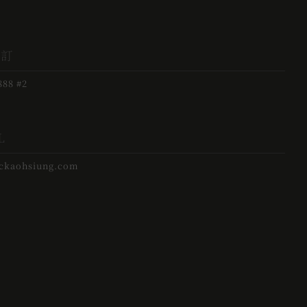
預訂
888 #2
L
ickaohsiung.com