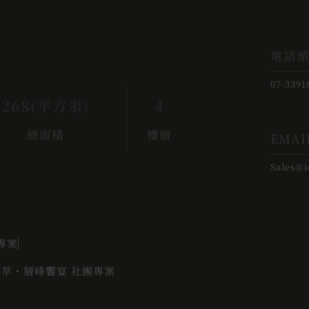
電話
07-3391
268(平方米)
4
總面積
樓層
EMAI
Sales@
專案
英薈萃・層峰饗宴 社團專案