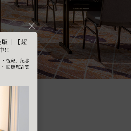
精裝版｜【超
!!
月・恆藏」紀念
， 回應您對質