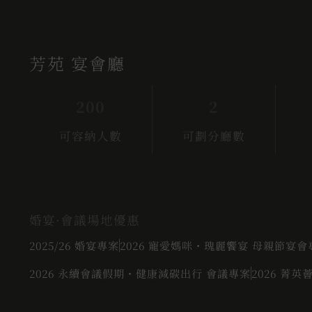
芳苑 宴會廳
200
2
可容納人數
可劃分廳數
婚宴·會議場地優惠
2025/26 婚宴專案
2026 寵愛媽咪・瑰麗饗宴 母親節宴會
2026 永續會議假期・健康減碳出行 會議專案
2026 菁