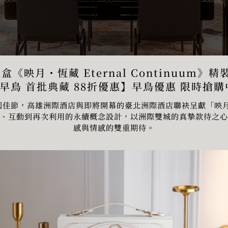
盒《映月・恆藏 Eternal Continuum》
早鳥 首批典藏 88折優惠】早鳥優惠 限時搶購中
秋團圓佳節，高雄洲際酒店與即將開幕的臺北洲際酒店聯袂呈獻「映
藝、互動到再次利用的永續概念設計，以洲際雙城的真摯款待之心
感與情感的雙重期待。