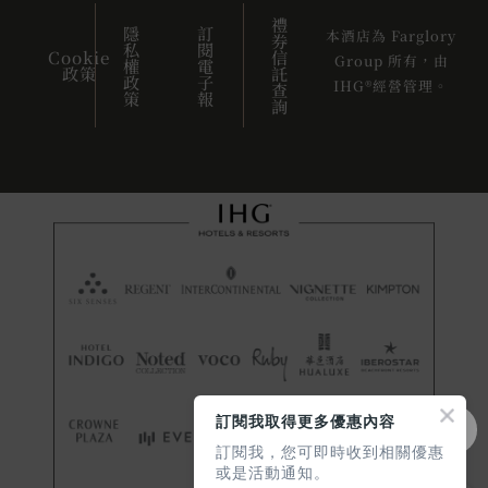
禮
隱
訂
本酒店為 Farglory
券
私
閱
Cookie
信
Group 所有，由
權
電
政策
託
政
子
IHG®經營管理。
查
策
報
詢
訂閱我取得更多優惠內容
訂閱我，您可即時收到相關優惠
或是活動通知。