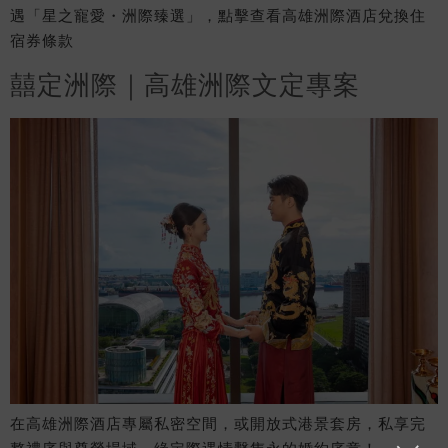
遇「星之寵愛・洲際臻選」，點擊查看高雄洲際酒店兌換住
宿券條款
囍定洲際｜高雄洲際文定專案
在⾼雄洲際酒店專屬私密空間，或開放式港景套房，私享完