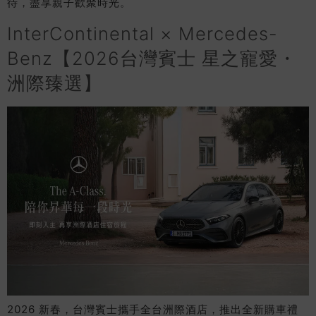
待，盡享親子歡聚時光。
InterContinental × Mercedes-
Benz【2026台灣賓士 星之寵愛・
洲際臻選】
2026 新春，台灣賓士攜手全台洲際酒店，推出全新購車禮