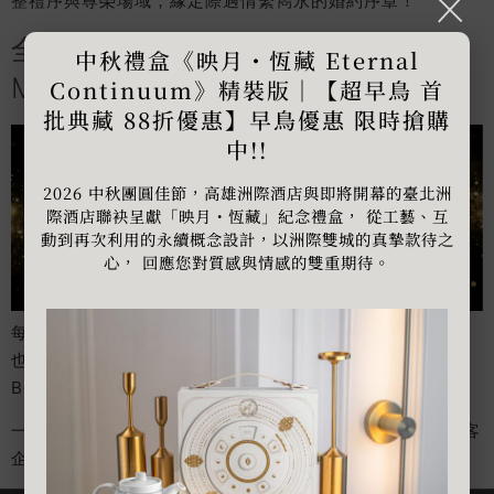
整禮序與尊榮場域，緣定際遇情繫雋永的婚約序章！
全新住房禮遇企劃 ⟪ Golden
中秋禮盒《映月・恆藏 Eternal
Moments 臻選際遇 ⟫
Continuum》精裝版｜【超早鳥 首
批典藏 88折優惠】早鳥優惠 限時搶購
中!!
2026 中秋團圓佳節，高雄洲際酒店與即將開幕的臺北洲
際酒店聯袂呈獻「映月・恆藏」紀念禮盒， 從工藝、互
動到再次利用的永續概念設計，以洲際雙城的真摯款待之
心， 回應您對質感與情感的雙重期待。
每一週，都有一位幸運之星。
也許，下一次閃耀登場的，就是你。
Be Our Lucky Star of the Week.
一場專屬於天選之人的 ⟪Golden Moments 臻選際遇⟫ 寵客
企劃，正在悄然成形，點擊查看更多。