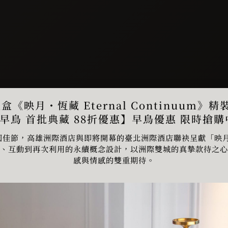
盒《映月・恆藏 Eternal Continuum》
早鳥 首批典藏 88折優惠】早鳥優惠 限時搶購中
秋團圓佳節，高雄洲際酒店與即將開幕的臺北洲際酒店聯袂呈獻「映
藝、互動到再次利用的永續概念設計，以洲際雙城的真摯款待之心
感與情感的雙重期待。