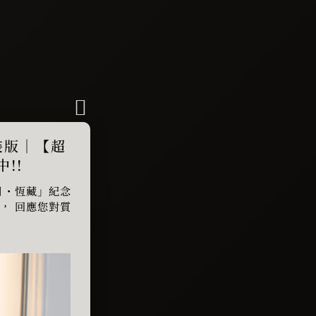
精裝版｜【超
!!
月・恆藏」紀念
， 回應您對質