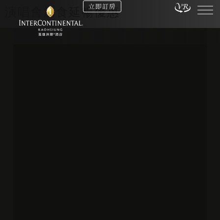
立即訂房
演唱會加食延暢優惠