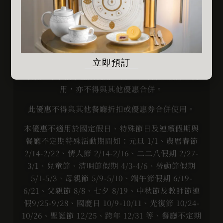
準）、服務費、酒精類飲品及一般飲料。
全桌「套餐與單點」85折優惠，每次限8位(含)用
餐
，包廂優惠適用與否將依當時預訂狀況，由餐廳
經理保留最終決定權。
立即預訂
每桌／每筆帳單僅限使用一次，不可拆桌或拆單使
用，亦不得與其他優惠合併。
此優惠不得與其他餐廳折扣或優惠券合併使用。
本優惠不適用於國定假日、特殊節日及連續假期與
餐廳不定期特殊活動期間如：元旦 1/1、農曆春節
2/14-2/22、情人節 2/14-2/16、二二八假期 2/27-
3/1、兒童節、清明節假期 4/3-4/6、勞動節假期
5/1-5/3、母親節 5/9-5/10、端午節假期 6/19-
6/21、父親節 8/8、七夕 8/19、中秋節及教師節連
假9/25-9/28、國慶日 10/9-10/11、光復節 10/24-
10/26、聖誕節 12/25、跨年 12/31 等、餐廳不定期