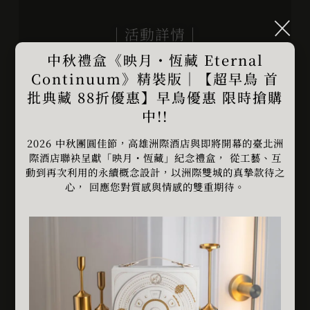
｜活動詳情｜
中秋禮盒《映月・恆藏 Eternal
活動期間｜
2025 / 11 / 01 – 2026 / 12 /30
Continuum》精裝版｜【超早鳥 首
優惠詳情
｜凡持有2025‒2026年全台灣任一演唱會
批典藏 88折優惠】早鳥優惠 限時搶購
實體⾨票的樂迷，
中!!
即可於我們指定餐廳享受「套餐與單點」85折優
2026 中秋團圓佳節，高雄洲際酒店與即將開幕的臺北洲
惠，讓您的演唱會之旅更加難忘。
際酒店聯袂呈獻「映月・恆藏」紀念禮盒， 從工藝、互
動到再次利用的永續概念設計，以洲際雙城的真摯款待之
｜使用規範｜
心， 回應您對質感與情感的雙重期待。
兌換此優惠，須出示 2025‒2026 年全台灣任⼀演唱
會實體⾨票，方可享有優惠。
適用餐廳：SEEDS 義式餐廳、HAWKER 南洋餐
廳、WA-RA 日式餐廳、湛露中餐廳。
僅限內用，不適用於特別菜單（依餐廳公告為