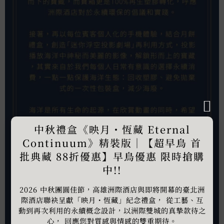
中秋禮盒《映月・恆藏 Eternal
Continuum》精裝版｜【超早鳥 首
批典藏 88折優惠】早鳥優惠 限時搶購
中!!
2026 中秋團圓佳節，高雄洲際酒店與即將開幕的臺北洲
際酒店聯袂呈獻「映月・恆藏」紀念禮盒， 從工藝、互
動到再次利用的永續概念設計，以洲際雙城的真摯款待之
心， 回應您對質感與情感的雙重期待。